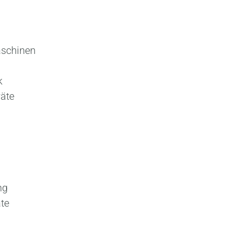
aschinen
k
äte
ng
te