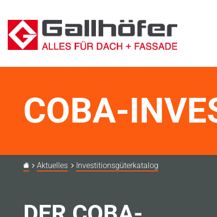
COBA-INVE
Aktuelles
Investitionsgüterkatalog
DER COBA-